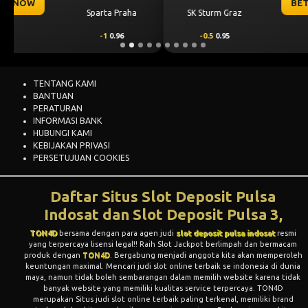
BET NOW
SK Sturm Graz
Fenerbahce
-0.5
0.95
0.5
0.87
TENTANG KAMI
BANTUAN
PERATURAN
INFORMASI BANK
HUBUNGI KAMI
KEBIJAKAN PRIVASI
PERSETUJUAN COOKIES
Daftar Situs Slot Deposit Pulsa
Indosat dan Slot Deposit Pulsa 3,
TON4D
bersama dengan para agen judi
slot deposit pulsa indosat
resmi
yang terpercaya lisensi legal!! Raih Slot Jackpot berlimpah dan bermacam
produk dengan
TON4D
. Bergabung menjadi anggota kita akan memperoleh
keuntungan maximal. Mencari judi slot online terbaik se indonesia di dunia
maya, namun tidak boleh sembarangan dalam memilih website karena tidak
banyak website yang memiliki kualitas service terpercaya. TON4D
merupakan Situs judi slot online terbaik paling terkenal, memiliki brand