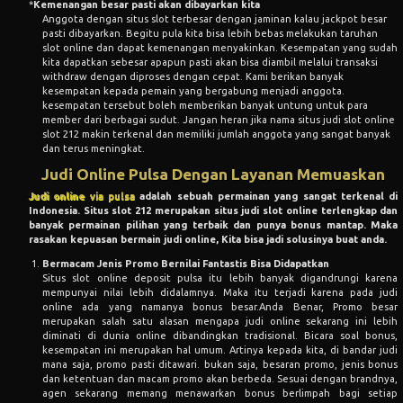
*
Kemenangan besar pasti akan dibayarkan kita
Anggota dengan situs slot terbesar dengan jaminan kalau jackpot besar
pasti dibayarkan. Begitu pula kita bisa lebih bebas melakukan taruhan
slot online dan dapat kemenangan menyakinkan. Kesempatan yang sudah
kita dapatkan sebesar apapun pasti akan bisa diambil melalui transaksi
withdraw dengan diproses dengan cepat. Kami berikan banyak
kesempatan kepada pemain yang bergabung menjadi anggota.
kesempatan tersebut boleh memberikan banyak untung untuk para
member dari berbagai sudut. Jangan heran jika nama situs judi slot online
slot 212 makin terkenal dan memiliki jumlah anggota yang sangat banyak
dan terus meningkat.
Judi Online Pulsa Dengan Layanan Memuaskan
Judi online via pulsa
adalah sebuah permainan yang sangat terkenal di
Indonesia. Situs slot 212 merupakan situs judi slot online terlengkap dan
banyak permainan pilihan yang terbaik dan punya bonus mantap. Maka
rasakan kepuasan bermain judi online, Kita bisa jadi solusinya buat anda.
Bermacam Jenis Promo Bernilai Fantastis Bisa Didapatkan
Situs slot online deposit pulsa itu lebih banyak digandrungi karena
mempunyai nilai lebih didalamnya. Maka itu terjadi karena pada judi
online ada yang namanya bonus besar.Anda Benar, Promo besar
merupakan salah satu alasan mengapa judi online sekarang ini lebih
diminati di dunia online dibandingkan tradisional. Bicara soal bonus,
kesempatan ini merupakan hal umum. Artinya kepada kita, di bandar judi
mana saja, promo pasti ditawari. bukan saja, besaran promo, jenis bonus
dan ketentuan dan macam promo akan berbeda. Sesuai dengan brandnya,
agen sekarang memang menawarkan bonus berlimpah bagi setiap